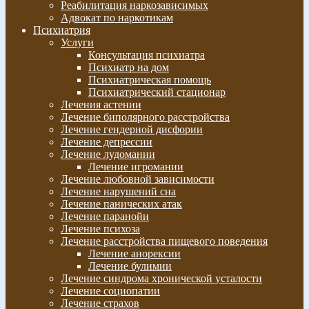
Реабилитация наркозависимых
Адвокат по наркотикам
Психиатрия
Услуги
Консультация психиатра
Психиатр на дом
Психиатрическая помощь
Психиатрический стационар
Лечения астении
Лечение биполярного расстройства
Лечение гендерной дисфории
Лечение депрессии
Лечение лудомании
Лечение игромании
Лечение любовной зависимости
Лечение нарушений сна
Лечение панических атак
Лечение паранойи
Лечение психоза
Лечение расстройства пищевого поведения
Лечение анорексии
Лечение булимии
Лечение синдрома хронической усталости
Лечение социопатии
Лечение страхов